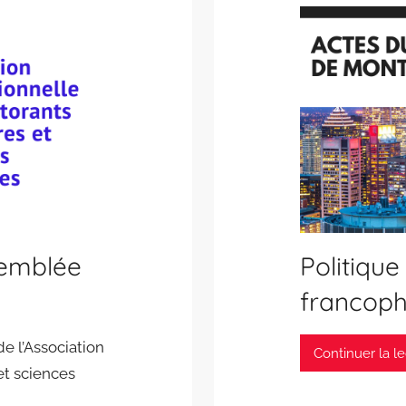
semblée
Politique
francoph
e l’Association
Continuer la l
et sciences