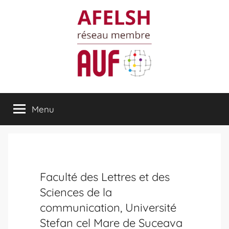
Aller
au
contenu
AFELSH
Association
des
Menu
Facultés
et
Établissements
de
Lettres
et
Faculté des Lettres et des
Sciences
Sciences de la
Humaines
communication, Université
(A.U.F.)
Stefan cel Mare de Suceava